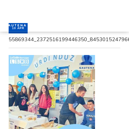
10 APR
55869344_2372516199446350_845301524796
HOME
SERVICES
CONTACT
ENGLISH