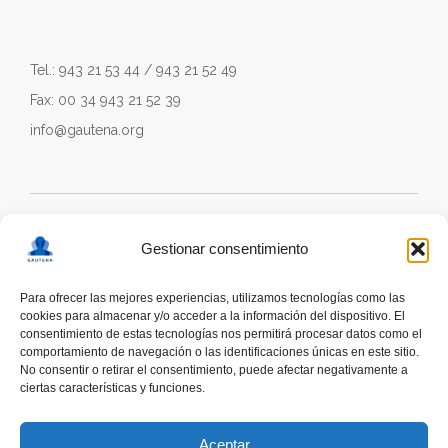
Tel.: 943 21 53 44 / 943 21 52 49
Fax: 00 34 943 21 52 39
info@gautena.org
Gestionar consentimiento
Para ofrecer las mejores experiencias, utilizamos tecnologías como las
cookies para almacenar y/o acceder a la información del dispositivo. El
consentimiento de estas tecnologías nos permitirá procesar datos como el
comportamiento de navegación o las identificaciones únicas en este sitio.
No consentir o retirar el consentimiento, puede afectar negativamente a
ciertas características y funciones.
deskonektapp
THE FIRST APP CREATED WITH
THE HELP OF PEOPLE WITH AUTISM TO PROMOTE
Aceptar