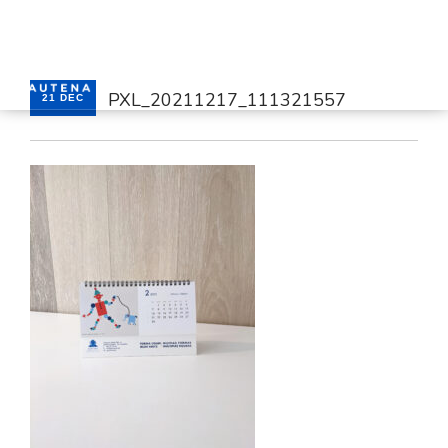
PXL_20211217_111321557
21 DEC
HOME
SERVICES
CONTACT
ENGLISH