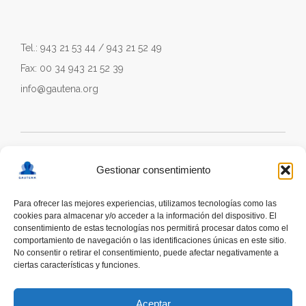
Tel.: 943 21 53 44 / 943 21 52 49
Fax: 00 34 943 21 52 39
info@gautena.org
Gestionar consentimiento
Para ofrecer las mejores experiencias, utilizamos tecnologías como las
cookies para almacenar y/o acceder a la información del dispositivo. El
consentimiento de estas tecnologías nos permitirá procesar datos como el
comportamiento de navegación o las identificaciones únicas en este sitio.
No consentir o retirar el consentimiento, puede afectar negativamente a
ciertas características y funciones.
deskonektapp
THE FIRST APP CREATED WITH
THE HELP OF PEOPLE WITH AUTISM TO PROMOTE
Aceptar