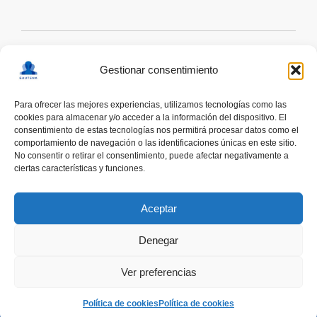
Gestionar consentimiento
Para ofrecer las mejores experiencias, utilizamos tecnologías como las
cookies para almacenar y/o acceder a la información del dispositivo. El
consentimiento de estas tecnologías nos permitirá procesar datos como el
comportamiento de navegación o las identificaciones únicas en este sitio.
No consentir o retirar el consentimiento, puede afectar negativamente a
ciertas características y funciones.
deskonektapp
THE FIRST APP CREATED WITH
THE HELP OF PEOPLE WITH AUTISM TO PROMOTE
Aceptar
A RESPONSIBLE USE OF SMARTPHONES
Denegar
Ver preferencias
COOMING SOON
Política de cookies
Política de cookies