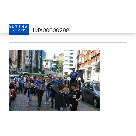
IMX00000288
04 APR
HOME
SERVICES
CONTACT
ENGLISH