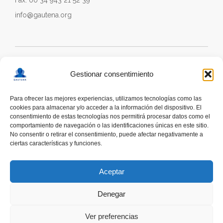
Fax: 00 34 943 21 52 39
info@gautena.org
Gestionar consentimiento
Para ofrecer las mejores experiencias, utilizamos tecnologías como las
cookies para almacenar y/o acceder a la información del dispositivo. El
consentimiento de estas tecnologías nos permitirá procesar datos como el
comportamiento de navegación o las identificaciones únicas en este sitio.
No consentir o retirar el consentimiento, puede afectar negativamente a
ciertas características y funciones.
deskonektapp
THE FIRST APP CREATED WITH
THE HELP OF PEOPLE WITH AUTISM TO PROMOTE
Aceptar
A RESPONSIBLE USE OF SMARTPHONES
Denegar
Ver preferencias