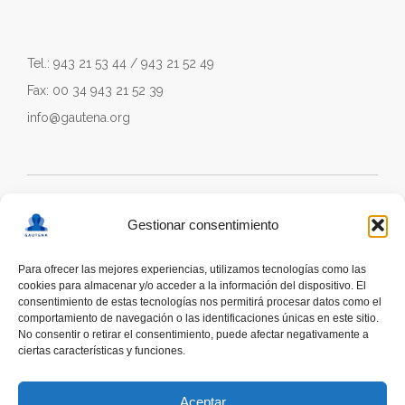
Tel.: 943 21 53 44 / 943 21 52 49
Fax: 00 34 943 21 52 39
info@gautena.org
Gestionar consentimiento
Para ofrecer las mejores experiencias, utilizamos tecnologías como las
cookies para almacenar y/o acceder a la información del dispositivo. El
consentimiento de estas tecnologías nos permitirá procesar datos como el
comportamiento de navegación o las identificaciones únicas en este sitio.
No consentir o retirar el consentimiento, puede afectar negativamente a
ciertas características y funciones.
deskonektapp
THE FIRST APP CREATED WITH
THE HELP OF PEOPLE WITH AUTISM TO PROMOTE
Aceptar