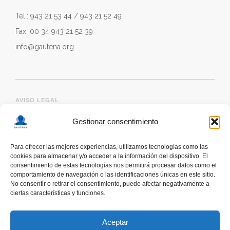
Tel.: 943 21 53 44 / 943 21 52 49
Fax: 00 34 943 21 52 39
info@gautena.org
AVISO LEGAL
Gestionar consentimiento
Para ofrecer las mejores experiencias, utilizamos tecnologías como las
cookies para almacenar y/o acceder a la información del dispositivo. El
consentimiento de estas tecnologías nos permitirá procesar datos como el
comportamiento de navegación o las identificaciones únicas en este sitio.
No consentir o retirar el consentimiento, puede afectar negativamente a
ciertas características y funciones.
deskonektapp
THE FIRST APP CREATED WITH
THE HELP OF PEOPLE WITH AUTISM TO PROMOTE
Aceptar
A RESPONSIBLE USE OF SMARTPHONES