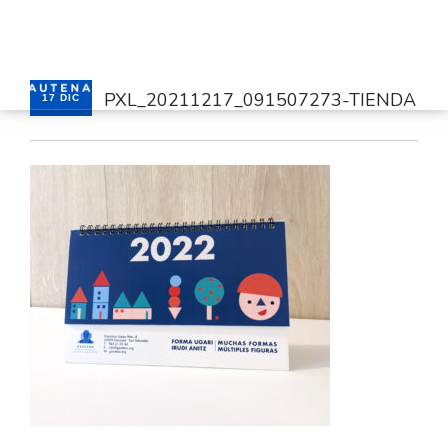
PXL_20211217_091507273-TIENDA
17 DIC
INICIO
GAUTENA
AUTISMO
COMUNICACIÓN
SERVICIOS
NOTICIAS
CONTACTO
ÁREA PRIVADA
ESPAÑOL