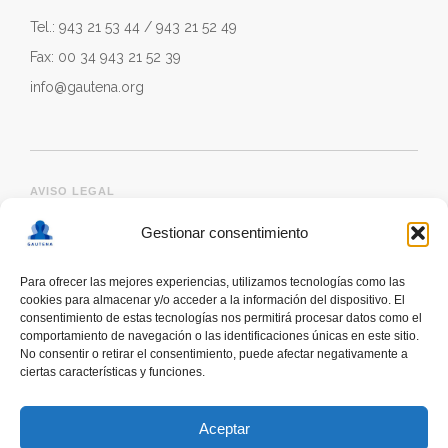
Tel.: 943 21 53 44 / 943 21 52 49
Fax: 00 34 943 21 52 39
info@gautena.org
AVISO LEGAL
Gestionar consentimiento
Para ofrecer las mejores experiencias, utilizamos tecnologías como las
cookies para almacenar y/o acceder a la información del dispositivo. El
consentimiento de estas tecnologías nos permitirá procesar datos como el
comportamiento de navegación o las identificaciones únicas en este sitio.
No consentir o retirar el consentimiento, puede afectar negativamente a
ciertas características y funciones.
deskonektapp
THE FIRST APP CREATED WITH
THE HELP OF PEOPLE WITH AUTISM TO PROMOTE
Aceptar
A RESPONSIBLE USE OF SMARTPHONES