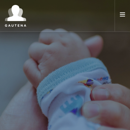
INICIO
GAUTENA
AUTISMO
COMUNICACIÓN
SERVICIOS
NOTICIAS
CONTACTO
ÁREA PRIVADA
ESPAÑOL