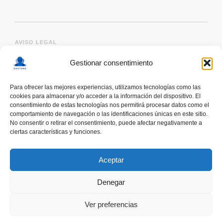
AVISO LEGAL
Gestionar consentimiento
Para ofrecer las mejores experiencias, utilizamos tecnologías como las
cookies para almacenar y/o acceder a la información del dispositivo. El
consentimiento de estas tecnologías nos permitirá procesar datos como el
comportamiento de navegación o las identificaciones únicas en este sitio.
No consentir o retirar el consentimiento, puede afectar negativamente a
ciertas características y funciones.
deskonektapp
THE FIRST APP CREATED WITH
THE HELP OF PEOPLE WITH AUTISM TO PROMOTE
Aceptar
A RESPONSIBLE USE OF SMARTPHONES
Denegar
Ver preferencias
COOMING SOON