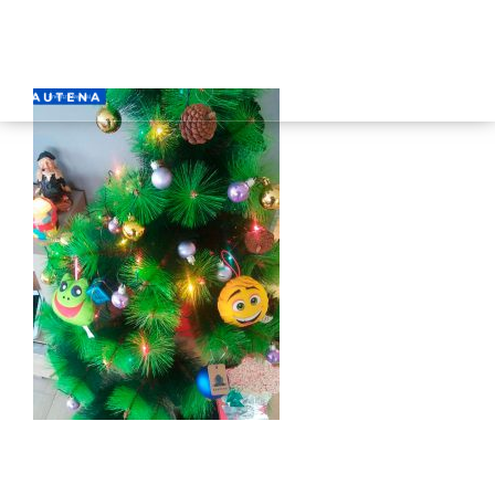
INICIO
GAUTENA
AUTISMO
COMUNICACIÓN
SERVICIOS
NOTICIAS
CONTACTO
ÁREA PRIVADA
ESPAÑOL