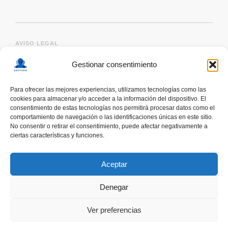
AVISO LEGAL
Gestionar consentimiento
Para ofrecer las mejores experiencias, utilizamos tecnologías como las
cookies para almacenar y/o acceder a la información del dispositivo. El
consentimiento de estas tecnologías nos permitirá procesar datos como el
comportamiento de navegación o las identificaciones únicas en este sitio.
No consentir o retirar el consentimiento, puede afectar negativamente a
ciertas características y funciones.
deskonektapp
THE FIRST APP CREATED WITH
THE HELP OF PEOPLE WITH AUTISM TO PROMOTE
Aceptar
A RESPONSIBLE USE OF SMARTPHONES
Denegar
Ver preferencias
COOMING SOON