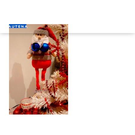
INICIO
GAUTENA
AUTISMO
COMUNICACIÓN
SERVICIOS
NOTICIAS
CONTACTO
ÁREA PRIVADA
ESPAÑOL