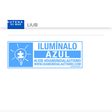
LIUB
05 MAR
INICIO
GAUTENA
AUTISMO
COMUNICACIÓN
SERVICIOS
NOTICIAS
CONTACTO
ÁREA PRIVADA
ESPAÑOL