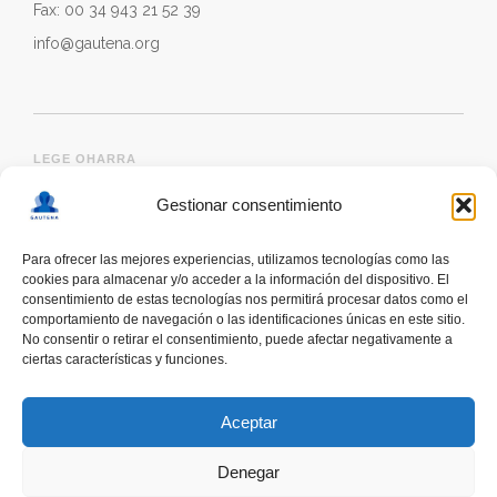
Fax: 00 34 943 21 52 39
info@gautena.org
LEGE OHARRA
Gestionar consentimiento
Para ofrecer las mejores experiencias, utilizamos tecnologías como las
cookies para almacenar y/o acceder a la información del dispositivo. El
consentimiento de estas tecnologías nos permitirá procesar datos como el
comportamiento de navegación o las identificaciones únicas en este sitio.
No consentir o retirar el consentimiento, puede afectar negativamente a
ciertas características y funciones.
deskonektapp
THE FIRST APP CREATED WITH
THE HELP OF PEOPLE WITH AUTISM TO PROMOTE
Aceptar
A RESPONSIBLE USE OF SMARTPHONES
Denegar