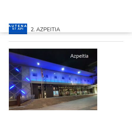
2. AZPEITIA
07 API
HASIERA
GAUTENA
AUTISMOA
KOMUNIKAZIOA
ZERBITZUAK
BERRIAK
HARREMANETARAKO
AREA PRIBATUA
EUSKARA