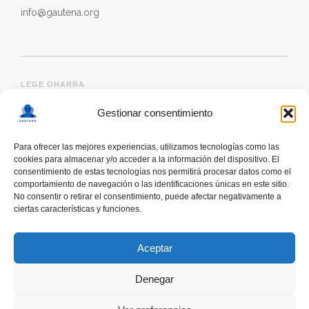
info@gautena.org
LEGE OHARRA
Gestionar consentimiento
Para ofrecer las mejores experiencias, utilizamos tecnologías como las
cookies para almacenar y/o acceder a la información del dispositivo. El
consentimiento de estas tecnologías nos permitirá procesar datos como el
comportamiento de navegación o las identificaciones únicas en este sitio.
No consentir o retirar el consentimiento, puede afectar negativamente a
ciertas características y funciones.
deskonektapp
THE FIRST APP CREATED WITH
THE HELP OF PEOPLE WITH AUTISM TO PROMOTE
Aceptar
A RESPONSIBLE USE OF SMARTPHONES
Denegar