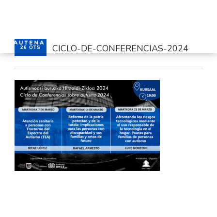
CICLO-DE-CONFERENCIAS-2024
26 OTS
HASIERA
GAUTENA
AUTISMOA
KOMUNIKAZIOA
ZERBITZUAK
BERRIAK
HARREMANETARAKO
AREA PRIBATUA
EUSKARA