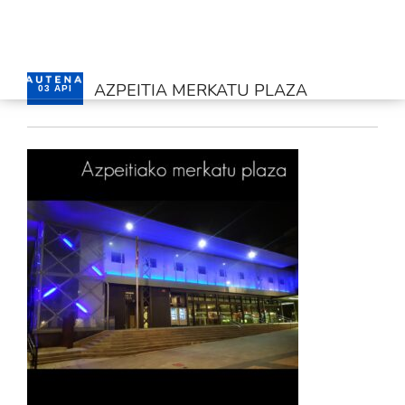
AZPEITIA MERKATU PLAZA
03 API
HASIERA
GAUTENA
AUTISMOA
KOMUNIKAZIOA
ZERBITZUAK
BERRIAK
HARREMANETARAKO
AREA PRIBATUA
EUSKARA