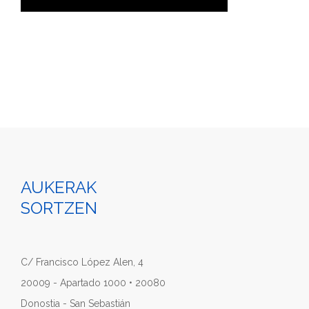
AUKERAK
SORTZEN
C/ Francisco López Alen, 4
20009 - Apartado 1000 • 20080
Donostia - San Sebastián