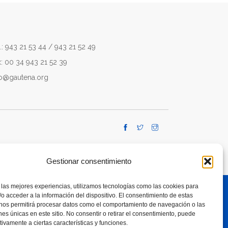
.: 943 21 53 44 / 943 21 52 49
x: 00 34 943 21 52 39
fo@gautena.org
Gestionar consentimiento
 las mejores experiencias, utilizamos tecnologías como las cookies para
o acceder a la información del dispositivo. El consentimiento de estas
 nos permitirá procesar datos como el comportamiento de navegación o las
TE A RESPONSIBLE USE OF SMARTPHONES
ones únicas en este sitio. No consentir o retirar el consentimiento, puede
tivamente a ciertas características y funciones.