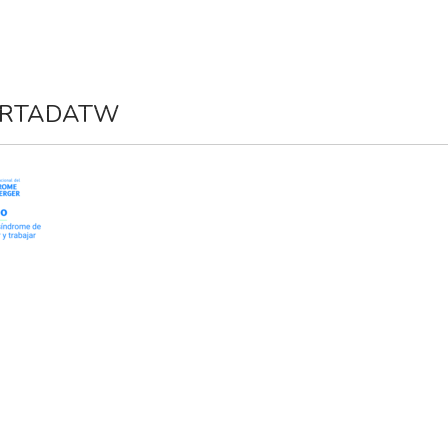
SMOA
KOMUNIKAZIOA
ZERBITZUAK
BERRIAK
HARR
ORTADATW