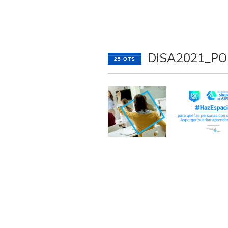
HASIERA
GAUTENA
AUTI
DISA2021_P
25 OTS