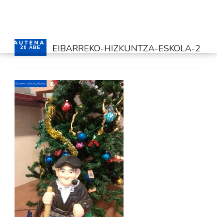
EIBARREKO-HIZKUNTZA-ESKOLA-2
20 ABE
HASIERA
GAUTENA
AUTISMOA
KOMUNIKAZIOA
ZERBITZUAK
BERRIAK
HARREMANETARAKO
AREA PRIBATUA
EUSKARA