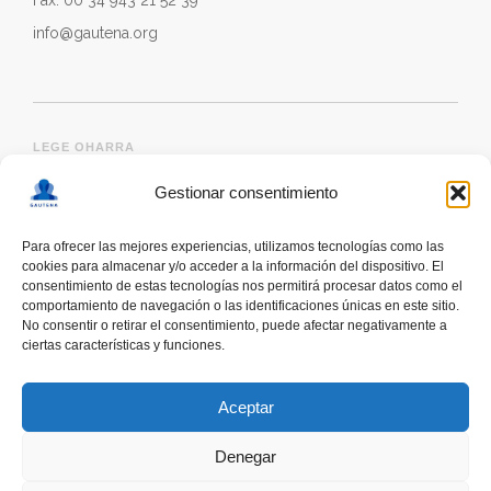
Fax: 00 34 943 21 52 39
info@gautena.org
LEGE OHARRA
Gestionar consentimiento
Para ofrecer las mejores experiencias, utilizamos tecnologías como las
cookies para almacenar y/o acceder a la información del dispositivo. El
consentimiento de estas tecnologías nos permitirá procesar datos como el
comportamiento de navegación o las identificaciones únicas en este sitio.
No consentir o retirar el consentimiento, puede afectar negativamente a
ciertas características y funciones.
deskonektapp
THE FIRST APP CREATED WITH
THE HELP OF PEOPLE WITH AUTISM TO PROMOTE
Aceptar
A RESPONSIBLE USE OF SMARTPHONES
Denegar