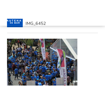
IMG_6452
08 MAR
HASIERA
GAUTENA
AUTISMOA
KOMUNIKAZIOA
ZERBITZUAK
BERRIAK
HARREMANETARAKO
AREA PRIBATUA
EUSKARA