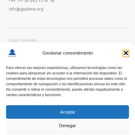
Fax: 00 34 943 21 52 39
info@gautena.org
LEGE OHARRA
Gestionar consentimiento
Para ofrecer las mejores experiencias, utilizamos tecnologías como las
cookies para almacenar y/o acceder a la información del dispositivo. El
consentimiento de estas tecnologías nos permitirá procesar datos como el
comportamiento de navegación o las identificaciones únicas en este sitio.
No consentir o retirar el consentimiento, puede afectar negativamente a
ciertas características y funciones.
deskonektapp
THE FIRST APP CREATED WITH
THE HELP OF PEOPLE WITH AUTISM TO PROMOTE
Aceptar
A RESPONSIBLE USE OF SMARTPHONES
Denegar