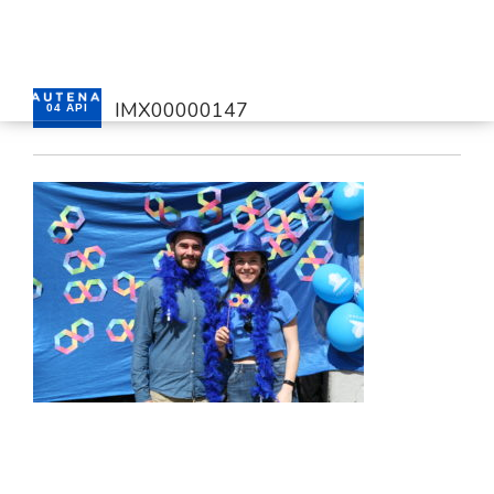
IMX00000147
04 API
HASIERA
GAUTENA
AUTISMOA
KOMUNIKAZIOA
ZERBITZUAK
BERRIAK
HARREMANETARAKO
AREA PRIBATUA
EUSKARA