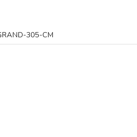
SMOA
KOMUNIKAZIOA
ZERBITZUAK
BERRIAK
HARR
-GRAND-305-CM