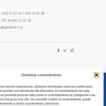
.: 943 21 53 44 / 943 21 52 49
x: 00 34 943 21 52 39
fo@gautena.org
Gestionar consentimiento
 las mejores experiencias, utilizamos tecnologías como las cookies para
TE A RESPONSIBLE USE OF SMARTPHONES
o acceder a la información del dispositivo. El consentimiento de estas
 nos permitirá procesar datos como el comportamiento de navegación o las
ones únicas en este sitio. No consentir o retirar el consentimiento, puede
tivamente a ciertas características y funciones.