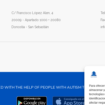
C/ Francisco López Alen, 4
Tel
20009 - Apartado 1000 • 20080
Fa
Donostia - San Sebastián
in
Para ofrecer
ED WITH THE HELP OF PEOPLE WITH AUTISM TO PROMO
almacenar y/
tecnologías
identificaci
afectar nega