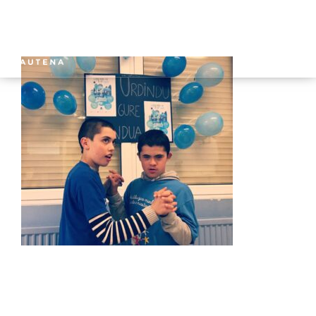
HASIERA
GAUTENA
AUTISMOA
KOMUNIKAZIOA
ZERBITZUAK
BERRIAK
HARREMANETARAKO
AREA PRIBATUA
EUSKARA