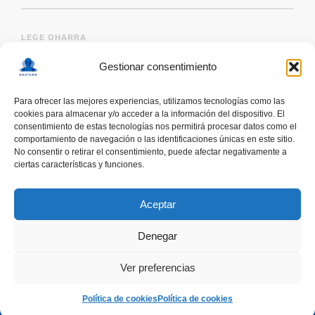
LEGE OHARRA
Gestionar consentimiento
Para ofrecer las mejores experiencias, utilizamos tecnologías como las
cookies para almacenar y/o acceder a la información del dispositivo. El
consentimiento de estas tecnologías nos permitirá procesar datos como el
comportamiento de navegación o las identificaciones únicas en este sitio.
No consentir o retirar el consentimiento, puede afectar negativamente a
ciertas características y funciones.
deskonektapp
THE FIRST APP CREATED WITH
THE HELP OF PEOPLE WITH AUTISM TO PROMOTE
Aceptar
A RESPONSIBLE USE OF SMARTPHONES
Denegar
Ver preferencias
COOMING SOON
Política de cookies
Política de cookies