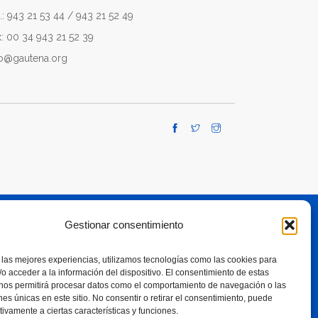
.: 943 21 53 44 / 943 21 52 49
x: 00 34 943 21 52 39
fo@gautena.org
Gestionar consentimiento
TE A RESPONSIBLE USE OF SMARTPHONES
 las mejores experiencias, utilizamos tecnologías como las cookies para
o acceder a la información del dispositivo. El consentimiento de estas
 nos permitirá procesar datos como el comportamiento de navegación o las
ones únicas en este sitio. No consentir o retirar el consentimiento, puede
tivamente a ciertas características y funciones.