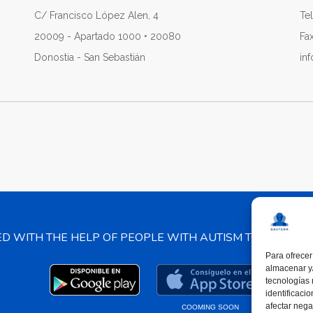
C/ Francisco López Alen, 4
Tel
20009 - Apartado 1000 • 20080
Fa
Donostia - San Sebastián
in
ED WITH THE HELP OF PEOPLE WITH AUTISM TO PROMO
Para ofrecer
almacenar y/
tecnologías
identificaci
afectar nega
COOMING SOON