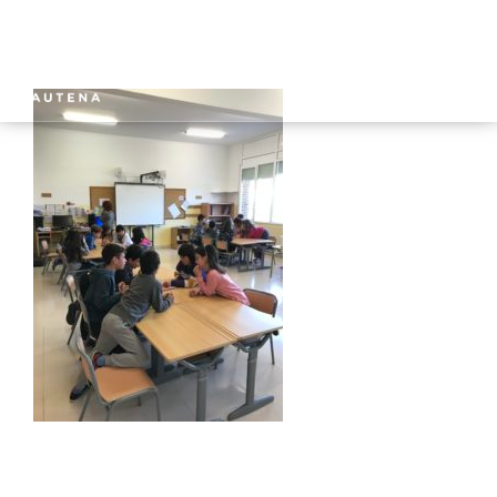
INICIO
GAUTENA
AUTISMO
COMUNICACIÓN
SERVICIOS
NOTICIAS
CONTACTO
ÁREA PRIVADA
ESPAÑOL