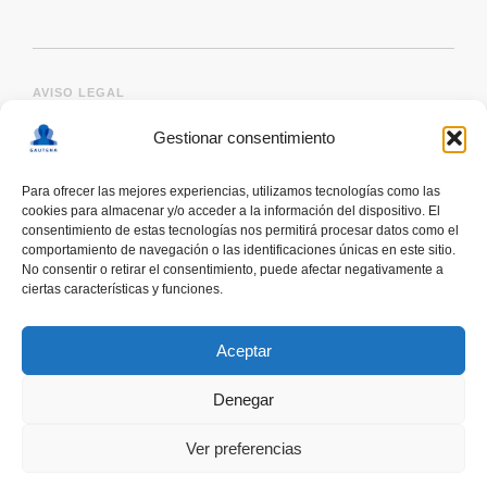
AVISO LEGAL
Gestionar consentimiento
Para ofrecer las mejores experiencias, utilizamos tecnologías como las
cookies para almacenar y/o acceder a la información del dispositivo. El
consentimiento de estas tecnologías nos permitirá procesar datos como el
comportamiento de navegación o las identificaciones únicas en este sitio.
No consentir o retirar el consentimiento, puede afectar negativamente a
ciertas características y funciones.
deskonektapp
THE FIRST APP CREATED WITH
THE HELP OF PEOPLE WITH AUTISM TO PROMOTE
Aceptar
A RESPONSIBLE USE OF SMARTPHONES
Denegar
Ver preferencias
COOMING SOON