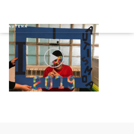
INICIO
GAUTENA
AUTISMO
COMUNICACIÓN
SERVICIOS
NOTICIAS
CONTACTO
ÁREA PRIVADA
ESPAÑOL