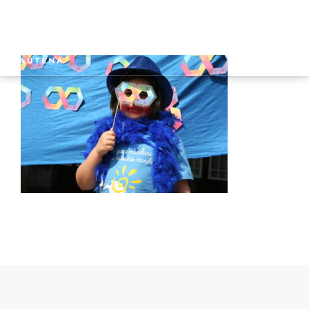
INICIO
GAUTENA
AUTISMO
COMUNICACIÓN
SERVICIOS
NOTICIAS
CONTACTO
ÁREA PRIVADA
ESPAÑOL