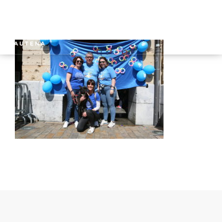
INICIO
GAUTENA
AUTISMO
COMUNICACIÓN
SERVICIOS
NOTICIAS
CONTACTO
ÁREA PRIVADA
ESPAÑOL