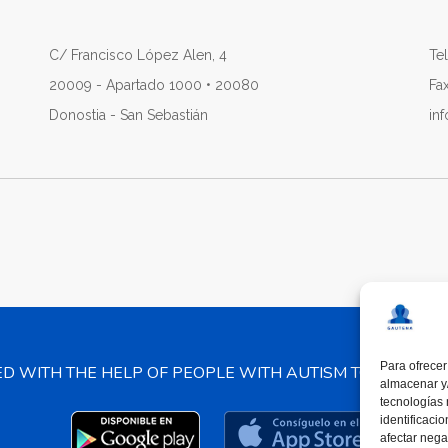
C/ Francisco López Alen, 4
Tel
20009 - Apartado 1000 • 20080
Fa
Donostia - San Sebastián
in
Para ofrecer
ED WITH THE HELP OF PEOPLE WITH AUTISM TO PROMO
almacenar y/
tecnologías
identificaci
afectar nega