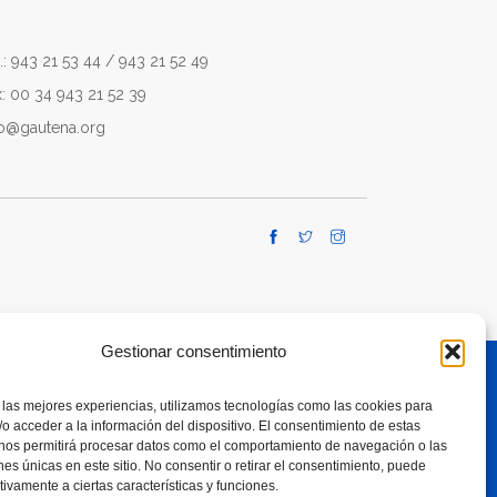
.: 943 21 53 44 / 943 21 52 49
x: 00 34 943 21 52 39
fo@gautena.org
Gestionar consentimiento
 las mejores experiencias, utilizamos tecnologías como las cookies para
TE A RESPONSIBLE USE OF SMARTPHONES
o acceder a la información del dispositivo. El consentimiento de estas
 nos permitirá procesar datos como el comportamiento de navegación o las
ones únicas en este sitio. No consentir o retirar el consentimiento, puede
tivamente a ciertas características y funciones.