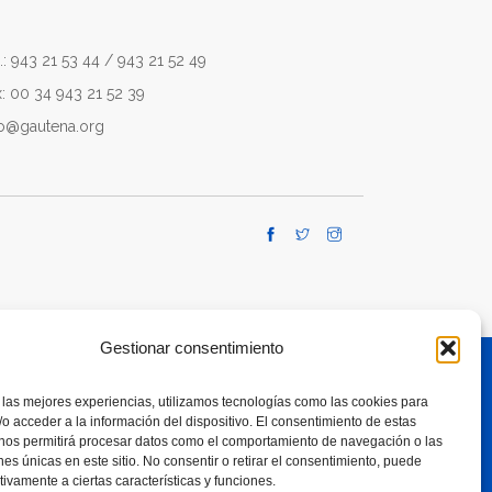
.: 943 21 53 44 / 943 21 52 49
x: 00 34 943 21 52 39
fo@gautena.org
Gestionar consentimiento
 las mejores experiencias, utilizamos tecnologías como las cookies para
TE A RESPONSIBLE USE OF SMARTPHONES
o acceder a la información del dispositivo. El consentimiento de estas
 nos permitirá procesar datos como el comportamiento de navegación o las
ones únicas en este sitio. No consentir o retirar el consentimiento, puede
tivamente a ciertas características y funciones.