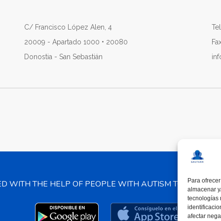
C/ Francisco López Alen, 4
Tel
20009 - Apartado 1000 • 20080
Fa
Donostia - San Sebastián
in
Para ofrecer
ED WITH THE HELP OF PEOPLE WITH AUTISM TO PROMO
almacenar y/
tecnologías
identificaci
afectar nega