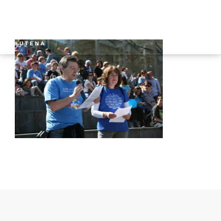
INICIO
GAUTENA
AUTISMO
COMUNICACIÓN
SERVICIOS
NOTICIAS
CONTACTO
ÁREA PRIVADA
ESPAÑOL