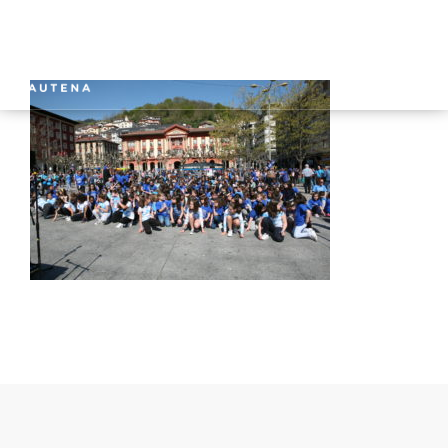
INICIO
GAUTENA
AUTISMO
COMUNICACIÓN
SERVICIOS
NOTICIAS
CONTACTO
ÁREA PRIVADA
ESPAÑOL