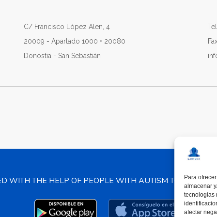
C/ Francisco López Alen, 4
Tel
20009 - Apartado 1000 • 20080
Fa
Donostia - San Sebastián
in
Para ofrecer
ED WITH THE HELP OF PEOPLE WITH AUTISM TO PROMO
almacenar y/
tecnologías
identificaci
afectar nega