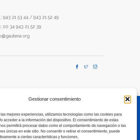
.: 943 21 53 44 / 943 21 52 49
x: 00 34 943 21 52 39
fo@gautena.org
Gestionar consentimiento
 las mejores experiencias, utilizamos tecnologías como las cookies para
TE A RESPONSIBLE USE OF SMARTPHONES
o acceder a la información del dispositivo. El consentimiento de estas
 nos permitirá procesar datos como el comportamiento de navegación o las
ones únicas en este sitio. No consentir o retirar el consentimiento, puede
tivamente a ciertas características y funciones.