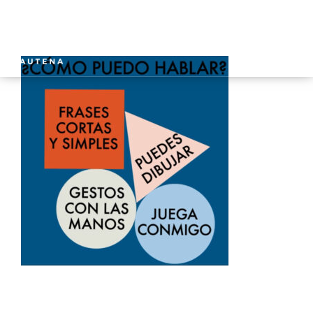
INICIO
GAUTENA
AUTISMO
COMUNICACIÓN
SERVICIOS
NOTICIAS
CONTACTO
ÁREA PRIVADA
ESPAÑOL