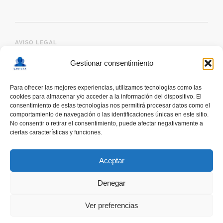
AVISO LEGAL
Gestionar consentimiento
Para ofrecer las mejores experiencias, utilizamos tecnologías como las
cookies para almacenar y/o acceder a la información del dispositivo. El
consentimiento de estas tecnologías nos permitirá procesar datos como el
comportamiento de navegación o las identificaciones únicas en este sitio.
No consentir o retirar el consentimiento, puede afectar negativamente a
ciertas características y funciones.
deskonektapp
THE FIRST APP CREATED WITH
THE HELP OF PEOPLE WITH AUTISM TO PROMOTE
Aceptar
A RESPONSIBLE USE OF SMARTPHONES
Denegar
Ver preferencias
COOMING SOON