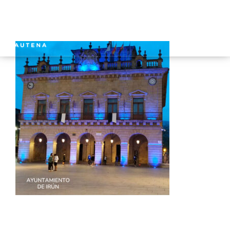
INICIO
GAUTENA
AUTISMO
COMUNICACIÓN
SERVICIOS
NOTICIAS
CONTACTO
ÁREA PRIVADA
ESPAÑOL