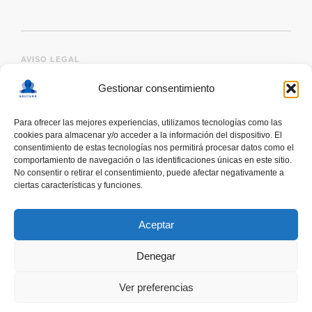
AVISO LEGAL
Gestionar consentimiento
Para ofrecer las mejores experiencias, utilizamos tecnologías como las
cookies para almacenar y/o acceder a la información del dispositivo. El
consentimiento de estas tecnologías nos permitirá procesar datos como el
comportamiento de navegación o las identificaciones únicas en este sitio.
No consentir o retirar el consentimiento, puede afectar negativamente a
ciertas características y funciones.
deskonektapp
THE FIRST APP CREATED WITH
THE HELP OF PEOPLE WITH AUTISM TO PROMOTE
Aceptar
A RESPONSIBLE USE OF SMARTPHONES
Denegar
Ver preferencias
COOMING SOON