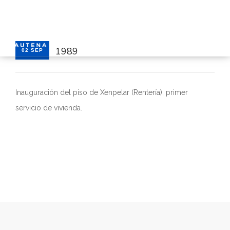
1989
02 SEP
INICIO
GAUTENA
Inauguración del piso de Xenpelar (Rentería), primer
AUTISMO
servicio de vivienda.
COMUNICACIÓN
SERVICIOS
NOTICIAS
CONTACTO
ÁREA PRIVADA
ESPAÑOL