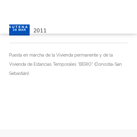
2011
28 MAR
INICIO
GAUTENA
Puesta en marcha de la Vivienda permanente y de la
AUTISMO
Vivienda de Estancias Temporales “BERIO” (Donostia-San
COMUNICACIÓN
Sebastián).
SERVICIOS
NOTICIAS
CONTACTO
ÁREA PRIVADA
ESPAÑOL