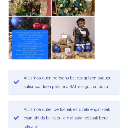
Autismoa duen pertsona bat ezagutzen baduzu,
autismoa duen pertsona BAT ezagutzen duzu.
Autismoa duten pertsonak ez direla enpatikoak
esan ohi da baina zu jarri al zara noizbait bere
lekuan?