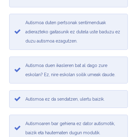
Autismoa duten pertsonak sentimenduak
adierazteko gaitasunik ez dutela uste baduzu ez
duzu autismoa ezagutzen.
Autismoa duen ikasleren bat al dago zure
eskolan? Ez, nire eskolan soilik umeak daude.
Autismoa ez da sendatzen, ulertu baizik.
Autismoaren txar gehiena ez dator autismotik,
baizik eta hautematen dugun modutik.