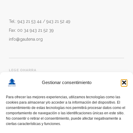
Tel.: 943 21 53 44 / 943 21 52 49
Fax: 00 34 943 21 52 39
info@gautena.org
LEGE OHARRA
Gestionar consentimiento
Para ofrecer las mejores experiencias, utilizamos tecnologías como las
cookies para almacenar y/o acceder a la información del dispositivo. El
consentimiento de estas tecnologías nos permitirá procesar datos como el
comportamiento de navegación o las identificaciones únicas en este sitio.
No consentir o retirar el consentimiento, puede afectar negativamente a
ciertas características y funciones.
deskonektapp
THE FIRST APP CREATED WITH