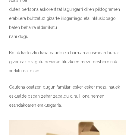
Autismoa
duten pertsona askorentzat lagungarri diren piktogramen
erabilera bultzatuz gizarte irisgarriago eta inklusiboago
baten beharra aldarrikatu
nahi dugu.
Bolak kartoizko kaxa daude eta barruan autismoari buruz
gizarteak ezagutu beharko lituzkeen mezu desberdinak
aurkitu daitezke.
Gautena osatzen dugun familiari esker esker mezu hauek
eskualde osoan zehar zabaldu dira. Hona hemen
esandakoaren erakusgarria.