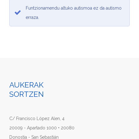
Funtzionamendu altuko autismoa ez da autismo
erraza.
AUKERAK
SORTZEN
C/ Francisco López Alen, 4
20009 - Apartado 1000 • 20080
Donostia - San Sebastián