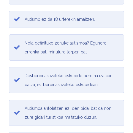
Autismo ez da 18 urterekin amaitzen.
Nola definituko zenuke autismoa? Egunero
erronka bat, minuturo lorpen bat.
Desberdinak izateko eskubide berdina izatean
datza, ez berdinak izateko eskubidean.
Autismoa antolatzen ez den bidai bat da non
zure gidari turistikoa maitatuko duzun.