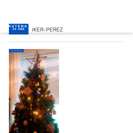
IKER-PEREZ
20 ABE
HASIERA
GAUTENA
AUTISMOA
KOMUNIKAZIOA
ZERBITZUAK
BERRIAK
HARREMANETARAKO
AREA PRIBATUA
EUSKARA