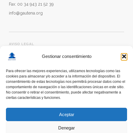
Fax: 00 34 943 21 52 39
info@gautena.org
AVISO LEGAL
Gestionar consentimiento
Para ofrecer las mejores experiencias, utilizamos tecnologías como las
cookies para almacenar y/o acceder a la información del dispositivo. El
consentimiento de estas tecnologías nos permitirá procesar datos como el
comportamiento de navegación o las identificaciones únicas en este sitio.
No consentir o retirar el consentimiento, puede afectar negativamente a
ciertas características y funciones.
deskonektapp
THE FIRST APP CREATED WITH
THE HELP OF PEOPLE WITH AUTISM TO PROMOTE
Aceptar
A RESPONSIBLE USE OF SMARTPHONES
Denegar