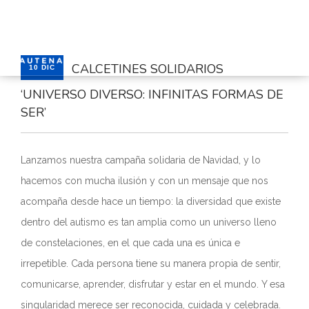
CALCETINES SOLIDARIOS
10 DIC
‘UNIVERSO DIVERSO: INFINITAS FORMAS DE
INICIO
SER’
GAUTENA
AUTISMO
Lanzamos nuestra campaña solidaria de Navidad, y lo
COMUNICACIÓN
hacemos con mucha ilusión y con un mensaje que nos
SERVICIOS
acompaña desde hace un tiempo: la diversidad que existe
NOTICIAS
dentro del autismo es tan amplia como un universo lleno
CONTACTO
de constelaciones, en el que cada una es única e
ÁREA PRIVADA
irrepetible. Cada persona tiene su manera propia de sentir,
comunicarse, aprender, disfrutar y estar en el mundo. Y esa
ESPAÑOL
singularidad merece ser reconocida, cuidada y celebrada.