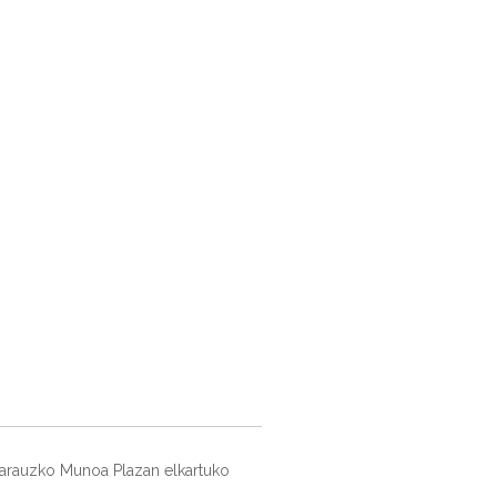
S
CONTACTO
ESPAÑOL
ÁREA PRIVADA
 Zarauzko Munoa Plazan elkartuko