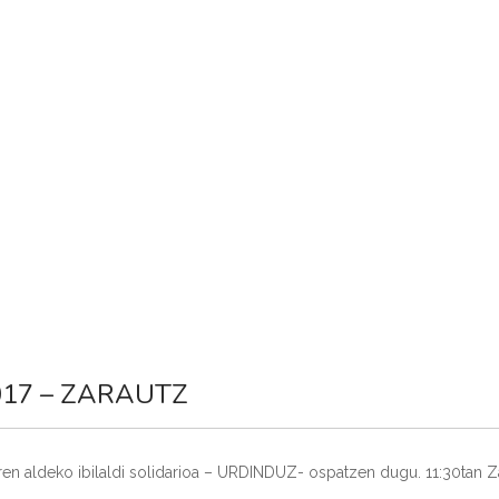
A
AUTISMO
COMUNICACIÓN
SERVICIOS
NOTICIA
17 – ZARAUTZ
aren aldeko ibilaldi solidarioa – URDINDUZ- ospatzen dugu. 11:30tan