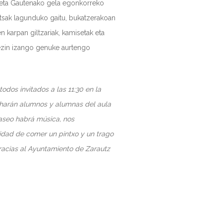
ko eta Gautenako gela egonkorreko
artsak lagunduko gaitu, bukatzerakoan
 karpan giltzariak, kamisetak eta
 ezin izango genuke aurtengo
dos invitados a las 11:30 en la
 harán alumnos y alumnas del aula
aseo habrá música, nos
lidad de comer un pintxo y un trago
Gracias al Ayuntamiento de Zarautz