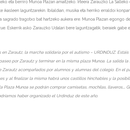
emateko eta berriro Munoa Plazan amaitzeko. Irteera Zarauzko La Salle
 ikasleen laguntzarekin. Ibilaldian, musika eta herriko erraldoi konp
ta sagrado tragotxo bat hartzeko aukera ere. Munoa Plazan egongo den
ue. Eskerrik asko Zarauzko Udalari bere laguntzagatik, beraiek gabe
en Zarautz, la marcha solidaria por el autismo – URDINDUZ. Estáis to
aseo por Zarautz y terminar en la misma plaza Munoa. La salida la
 Zarautz acompañados por alumnos y alumnas del colegio. En el p
y al finalizar la misma habrá unos castillos hinchables y la posibi
 la Plaza Munoa se podrán comprar camisetas, mochilas, llaveros,… 
podríamos haber organizado el Urdinduz de este año.